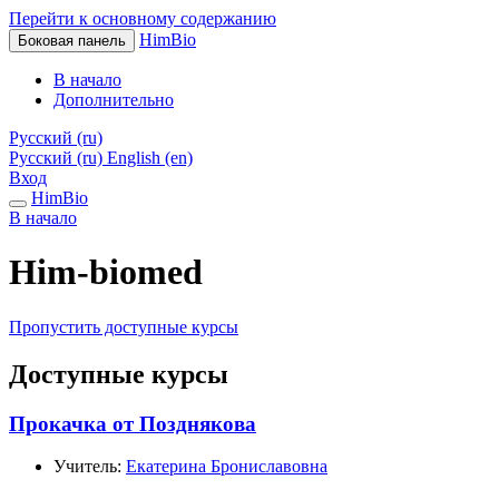
Перейти к основному содержанию
HimBio
Боковая панель
В начало
Дополнительно
Русский ‎(ru)‎
Русский ‎(ru)‎
English ‎(en)‎
Вход
HimBio
В начало
Him-biomed
Пропустить доступные курсы
Доступные курсы
Прокачка от Позднякова
Учитель:
Екатерина Брониславовна